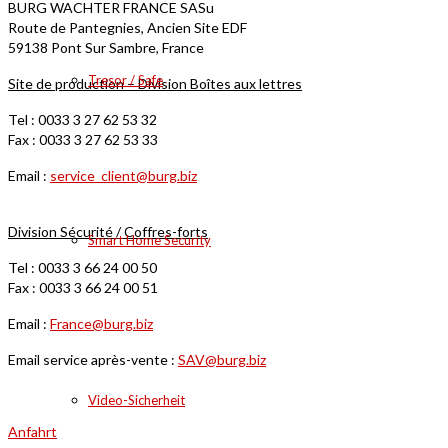
BURG WACHTER FRANCE SASu
Route de Pantegnies, Ancien Site EDF
59138 Pont Sur Sambre, France
Tresor / Safe
Site de production – Division Boîtes aux lettres
Tel : 0033 3 27 62 53 32
Fax : 0033 3 27 62 53 33
Email :
service_client@burg.biz
Division Sécurité / Coffres-forts
Smart Home Security
Tel : 0033 3 66 24 00 50
Fax : 0033 3 66 24 00 51
Email :
France@burg.biz
Email service après-vente :
SAV@burg.biz
Video-Sicherheit
Anfahrt