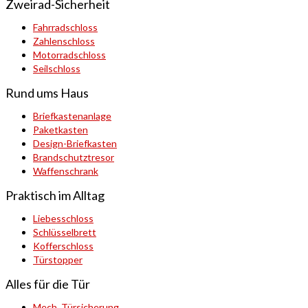
Zweirad-Sicherheit
Fahrradschloss
Zahlenschloss
Motorradschloss
Seilschloss
Rund ums Haus
Briefkastenanlage
Paketkasten
Design-Briefkasten
Brandschutztresor
Waffenschrank
Praktisch im Alltag
Liebesschloss
Schlüsselbrett
Kofferschloss
Türstopper
Alles für die Tür
Mech. Türsicherung