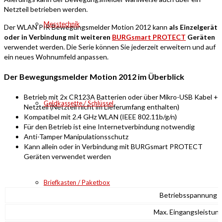
Netzteil betrieben werden.
Messtechnik
Der WLAN PIR Bewegungsmelder Motion 2012 kann
als Einzelgerät
oder in Verbindung mit weiteren
BURGsmart PROTECT
Geräten
verwendet werden. Die Serie können Sie jederzeit erweitern und auf
ein neues Wohnumfeld anpassen.
Der Bewegungsmelder Motion 2012 im Überblick
Betrieb mit 2x CR123A Batterien oder über Mikro-USB Kabel +
Geldkassette / Schlüssel
Netzteil (Netzteil nicht im Lieferumfang enthalten)
Kompatibel mit 2.4 GHz WLAN (IEEE 802.11b/g/n)
Für den Betrieb ist eine Internetverbindung notwendig
Anti-Tamper Manipulationsschutz
Kann allein oder in Verbindung mit BURGsmart PROTECT
Geräten verwendet werden
Briefkasten / Paketbox
Betriebsspannung
Max. Eingangsleistun