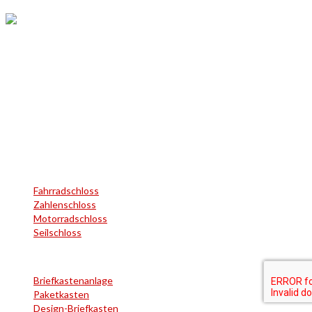
Altenhofer Weg 15
58300 Wetter (Ruhr)
Germany
Zweirad-Sicherheit
Fahrradschloss
Zahlenschloss
Motorradschloss
Seilschloss
Rund ums Haus
Briefkastenanlage
Paketkasten
Design-Briefkasten