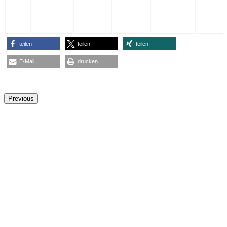
40
6,5
22,0
23,5
64,0
68R
London
SB
teilen
teilen
teilen
E-Mail
drucken
Ähnliche Produkte
Previous