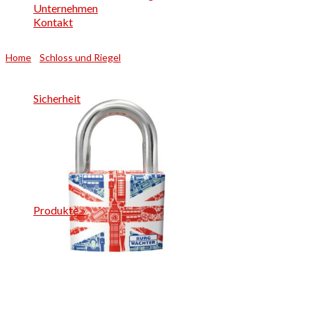
Unternehmen
Kontakt
Home
»
Schloss und Riegel
»
771 F 40 London SB
Sicherheit
Produkte
»
771 F 40 London SB