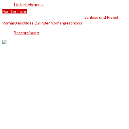
Unternehmen
»
Händlersuche
Artikelnummer:
4003482361818
Kategorien:
Schloss und Riegel
,
Vorhängeschloss
,
Zylinder-Vorhängeschloss
Beschreibung
Zylinder-Vorhangschloss 771 F 40 London
SB mit Motiv
Weltenbummler und England-Fans aufgepasst: Mit diesem
kompakten Vorhängeschloss mit
ansprechendem London-Motiv
,
sichern Sie nicht nur Ihre Tore, Gegenstände etc. sondern
dekorieren diese zusätzlich auf kreative Art und Weise.
Das in den Landesfarben lackierte und mit London-typischen
Motiven geschmückte Schloss 771 F 40 London SB besteht rundum
aus
massivem Aluminium
.
Nicht nur optisch überzeugt dieses BURG-WÄCHTER-Schloss. Mit
dem
doppelt verriegelten
und
stahlharten Bügel
schmückt und