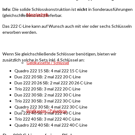
Info
: Die solide Schlosskonstruktion ist
nicht
in Sonderausführungen
Messtechnik
(gleichschließend etc.) lieferbar.
Das 222 C-Line kann auf Wunsch auch mit vier oder sechs Schlüsseln
erworben werden.
Wenn Sie gleichschließende Schlösser benötigen, bieten wir
zusätzlich solche in Sets inkl. 4 Schlüssel an:
Geldkassette / Schlüssel
Quadro 222 15 SB: 4 mal 222 15 C-Line
Duo 222 20 SB: 2 mal 222 20 C-Line
Duo 222 20 26 SB: 2 mal 222 20 26 C-Line
Trio 222 20 SB: 3 mal 222 20 C-Line
Duo 222 30 SB: 2 mal 222 30 C-Line
Trio 222 30 SB: 3 mal 222 30 C-Line
Quadro 222 30 SB: 4 mal 222 30 C-Line
Briefkasten / Paketbox
Duo 222 40 SB: 2 mal 222 40 C-Line
Trio 222 40 SB: 3 mal 222 40 C-Line
Quadro 222 40 SB: 4 mal 222 40 C-Line