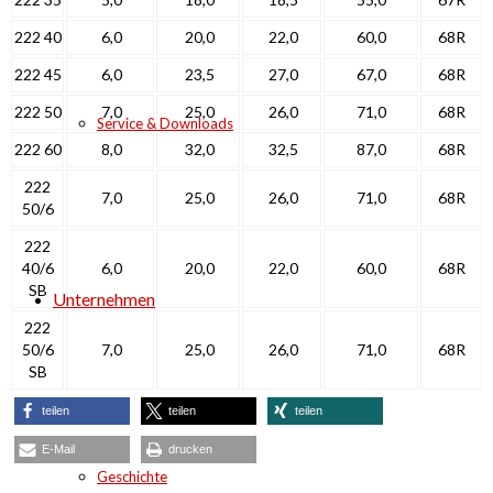
222 40
6,0
20,0
22,0
60,0
68R
222 45
6,0
23,5
27,0
67,0
68R
222 50
7,0
25,0
26,0
71,0
68R
Service & Downloads
222 60
8,0
32,0
32,5
87,0
68R
222
7,0
25,0
26,0
71,0
68R
50/6
222
40/6
6,0
20,0
22,0
60,0
68R
SB
Unternehmen
222
50/6
7,0
25,0
26,0
71,0
68R
SB
teilen
teilen
teilen
E-Mail
drucken
Geschichte