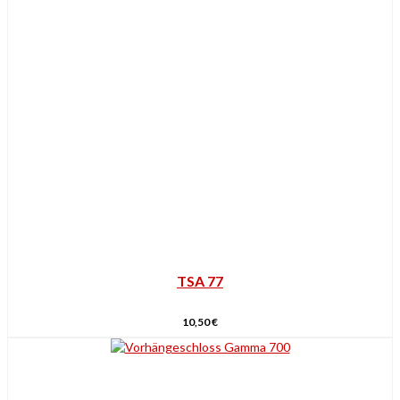
TSA 77
10,50
€