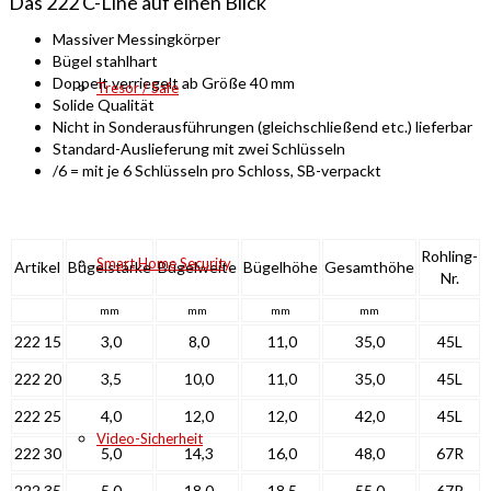
Das 222 C-Line auf einen Blick
Massiver Messingkörper
Bügel stahlhart
Doppelt verriegelt ab Größe 40 mm
Tresor / Safe
Solide Qualität
Nicht in Sonderausführungen (gleichschließend etc.) lieferbar
Standard-Auslieferung mit zwei Schlüsseln
/6 = mit je 6 Schlüsseln pro Schloss, SB-verpackt
Rohling-
Smart Home Security
Artikel
Bügelstärke
Bügelweite
Bügelhöhe
Gesamthöhe
Nr.
mm
mm
mm
mm
222 15
3,0
8,0
11,0
35,0
45L
222 20
3,5
10,0
11,0
35,0
45L
222 25
4,0
12,0
12,0
42,0
45L
Video-Sicherheit
222 30
5,0
14,3
16,0
48,0
67R
222 35
5,0
18,0
18,5
55,0
67R