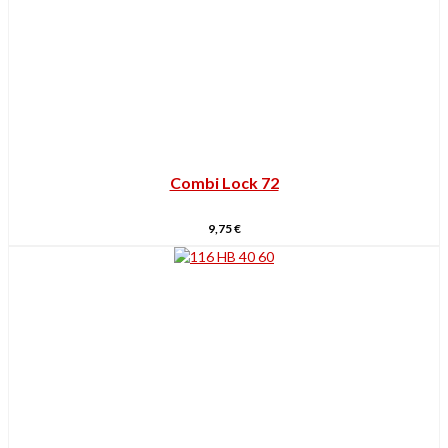
Combi Lock 72
9,75
€