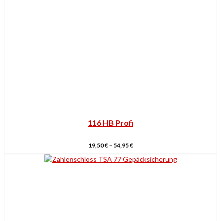
116 HB Profi
19,50
€
–
54,95
€