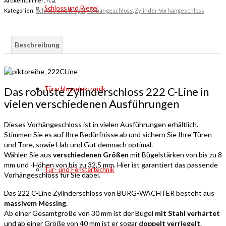
Artikelnummer:
n. a.
Schloss und Riegel
Kategorien:
Schloss und Riegel
,
Vorhängeschloss
,
Zylinder-Vorhängeschloss
Beschreibung
Türschlosselektronik
Das robuste Zylinderschloss 222 C-Line in
vielen verschiedenen Ausführungen
Dieses Vorhängeschloss ist in vielen Ausführungen erhältlich.
Stimmen Sie es auf Ihre Bedürfnisse ab und sichern Sie Ihre Türen
und Tore, sowie Hab und Gut demnach optimal.
Wählen Sie aus
verschiedenen Größen
mit Bügelstärken von bis zu 8
mm und -Höhen von bis zu 32,5 mm. Hier ist garantiert das passende
Tür- und Fenstertechnik
Vorhängeschloss für Sie dabei.
Das 222 C-Line Zylinderschloss von BURG-WÄCHTER besteht aus
massivem Messing
.
Ab einer Gesamtgröße von 30 mm ist der Bügel
mit Stahl verhärtet
und ab einer Größe von 40 mm ist er sogar
doppelt verriegelt
.