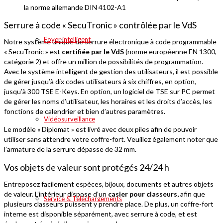
la norme allemande DIN 4102-A1
Serrure à code « SecuTronic » contrôlée par le VdS
Foyer intelligent
Notre système unique de serrure électronique à code programmable
« SecuTronic » est
certifiée par le VdS
(norme européenne EN 1300,
catégorie 2) et offre un million de possibilités de programmation.
Avec le système intelligent de gestion des utilisateurs, il est possible
de gérer jusqu’à dix codes utilisateurs à six chiffres, en option,
jusqu’à 300 TSE E-Keys. En option, un logiciel de TSE sur PC permet
de gérer les noms d’utilisateur, les horaires et les droits d’accès, les
fonctions de calendrier et bien d’autres paramètres.
Vidéosurveillance
Le modèle « Diplomat » est livré avec deux piles afin de pouvoir
utiliser sans attendre votre coffre-fort. Veuillez également noter que
l’armature de la serrure dépasse de 32 mm.
Vos objets de valeur sont protégés 24/24 h
Entreposez facilement espèces, bijoux, documents et autres objets
de valeur. L’intérieur dispose d’un
casier pour classeurs,
afin que
Service & Téléchargements
plusieurs classeurs puissent y prendre place. De plus, un coffre-fort
interne est disponible séparément, avec serrure à code, et est