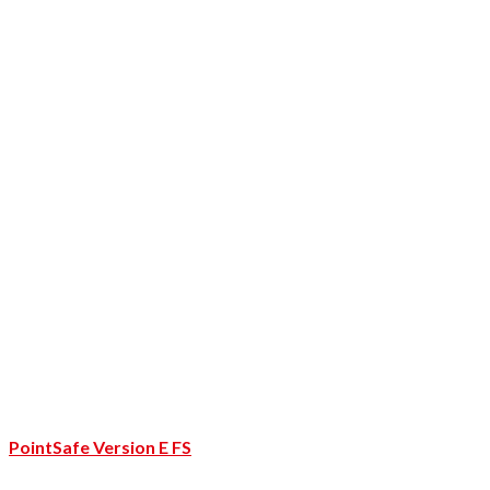
PointSafe Version E FS