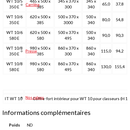
WT 10/5
465 x 500 x
345 x 370 x
345 x
65,0
37,8
Carrière
350 E
385
300
340
WT 10/6
620 x 500 x
500 x 370 x
500 x
80,0
54,8
350 E
385
3000
340
WT 10/6
620 x 500 x
500 x 370 x
500 x
90,0
90,3
580 E
580
495
340
WT 10/8
980 x 500 x
860 x 370 x
860 x
115,0
94,2
Presse
350 E
385
300
340
WT 10/8
980 x 500 x
860 x 370 x
860 x
130,0
155,4
580 E
580
495
340
Nos salons
IT WT 10
Coffre-fort intérieur pour WT 10 pour classeurs (H 18
Informations complémentaires
Poids
ND