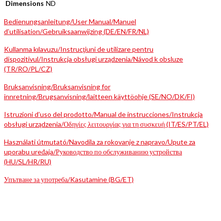
Dimensions
ND
Bedienungsanleitung/User Manual/Manuel
d’utilisation/Gebruiksaanwijzing (DE/EN/FR/NL)
Kullanma kılavuzu/Instrucţiuni de utilizare pentru
dispozitivul/Instrukcja obsługi urządzenia/Návod k obsluze
(TR/RO/PL/CZ)
Bruksanvisning/Bruksanvisning for
innretning/Brugsanvisning/laitteen käyttöohje (SE/NO/DK/FI)
Istruzioni d’uso del prodotto/Manual de instrucciones/Instrukcja
obsługi urządzenia/Οδηγίες λειτουργίας για τη συσκευή (IT/ES/PT/EL)
Használati útmutató/Navodila za rokovanje z napravo/Upute za
uporabu uređaja/Руководство по обслуживанию устройства
(HU/SL/HR/RU)
Упътване за употреба/Kasutamine (BG/ET)