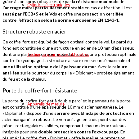
grâce à son corps robuste et de par la
résistance maximale
de
Cylindres électroniques
l’ancrage mural particulièrement stable
en cas d’effraction. Il est
testé par l’ECB•S et le Vds
et offre une
protection certifiée
contre l’effraction selon la norme européenne EN 1143-1.
Structure robuste en acier
Ce coffre-fort est équipé de façon optimal contre le vol. La paroi du
fond est constituée d’une
structure en acier
de 10 mm d’épaisseur,
dont une partie est en acier inoxydable, pour une protection optimale
Technique pour portes et fenêtres
contre l’oxycoupage. La structure assure une sécurité maximale et
une utilisation optimale de l’épaisseur du mur.
Avec la
rainure
anti-feu
sur le pourtour du corps, le « Diplomat » protège également
du feu et de la chaleur.
Porte du coffre-fort résistante
La porte du coffre-fort est à double paroi et le panneau de la porte
Appareils de mesure
est constitué d’une épaisseur de 10 mm d’acier manganèse. Le
« Diplomat » dispose d’une
serrure avec blindage de protection
en
acier manganèse robuste. Le verrouillage en trois points par des
pênes rectangulaires solides, comprenant chacun deux rouleaux
intégrés pour une
double protection contre l’oxycoupage.
En
résumé : Le coffre-fort « Diplomat » offre la meilleure protection