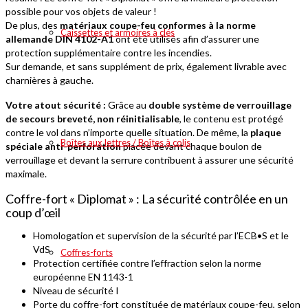
possible pour vos objets de valeur !
De plus, des
matériaux coupe-feu conformes à la norme
Caissettes et armoires à clés
allemande
DIN 4102-A1
ont été utilisés afin d’assurer une
protection supplémentaire contre les incendies.
Sur demande, et sans supplément de prix, également livrable avec
charnières à gauche.
Votre atout sécurité :
Grâce au
double système de verrouillage
de secours breveté, non réinitialisable
, le contenu est protégé
contre le vol dans n’importe quelle situation. De même, la
plaque
Boîtes aux lettres / Boîtes à colis
spéciale anti-perforation
placée devant chaque boulon de
verrouillage et devant la serrure contribuent à assurer une sécurité
maximale.
Coffre-fort « Diplomat » : La sécurité contrôlée en un
coup d’œil
Homologation et supervision de la sécurité par l’ECB•S et le
VdS
Coffres-forts
Protection certifiée contre l’effraction selon la norme
européenne EN 1143-1
Niveau de sécurité I
Porte du coffre-fort constituée de matériaux coupe-feu, selon