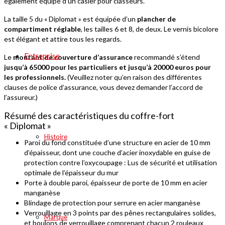
également équipé d’un casier pour classeurs.
La taille 5 du « Diplomat » est équipée d’un
plancher de
compartiment
réglable
, les tailles 6 et 8, de deux. Le vernis bicolore
est élégant et attire tous les regards.
Entreprise
Le
montant de
couverture d’assurance
recommandé s’étend
jusqu’à 65000 pour les particuliers et jusqu’à 20000 euros pour
les professionnels.
(Veuillez noter qu’en raison des différentes
clauses de police d’assurance, vous devez demander l’accord de
l’assureur.)
Résumé des caractéristiques du coffre-fort
« Diplomat »
Histoire
Paroi du fond constituée d’une structure en acier de 10 mm
d’épaisseur, dont une couche d’acier inoxydable en guise de
protection contre l’oxycoupage : Lus de sécurité et utilisation
optimale de l’épaisseur du mur
Porte à double paroi, épaisseur de porte de 10 mm en acier
manganèse
Blindage de protection pour serrure en acier manganèse
Verrouillage en 3 points par des pênes rectangulaires solides,
Marque
et boulons de verrouillage comprenant chacun 2 rouleaux