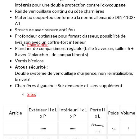
intégrés pour une double protection contre l’oxycoupage
Rail de verrouillage continu du côté charnières
Matériau coupe-feu conforme à la norme allemande DIN 4102-
A1
Structure avec rainure anti-feu
Profondeur optimisée pour format classeur, possibilité de
livraison avec un coffre-fort intérieur
Philosophie
Plancher de compartiment réglable (taille 5 avec un, tailles 6 +
8 avec 2 planchers de compartiments)
Vernis bicolore
Atout sécurité :
Double système de verrouillage d’urgence, non réinitialisable,
breveté
Charnières à gauche : Sur demande et sans supplément
Sites
Extérieur H x L
Intérieur H x L
Porte H
Article
Poids
Volume
x P
x P
x L
Öffnung
mm
mm
kg
l
mm