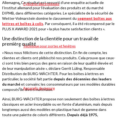
Allemagne. Ce résultat est ressorti d’une enquête actuelle de
Cylindres électroniques
l’Institut allemand pour l’évaluation des produits et du marché
DIPMB, dans différentes catégories. Le spécialiste de la sécurité de
Wetter-Volmarstein domine le classement du
segment boîtes aux
lettres et boîtes à colis
. Par conséquent, il a été récompensé par le
PLUS X AWARD 2021 pour « la plus haute satisfaction clients ».
Une distinction de la clientèle pour un travail de
première qualité
Technique pour portes et fenêtres
« Nous nous félicitons de cette distinction. En fin de compte, les
clientes et clients ont plébiscité nos produits. Cela prouve que ceux-
ci sont très bien perçus des gens en raison de leur qualité élevée et
de leur manipulation aisée », déclare Gerrit Lüling, Responsable
Distribution de BURG-WÄCHTER. Pour les boîtes à lettres en
particulier, la société fait partie
depuis des décennies des leaders
du marché
et convainc les consommateurs par ses modèles durables
Appareils de mesure
composés de divers matériaux.
Ainsi, BURG-WÄCHTER propose non seulement des boîtes à lettres
classiques en acier inoxydable ou en fonte d’aluminium, mais depuis
longtemps aussi des modèles en plastique haut de gamme dans
toute une palette de coloris différents.
Depuis déjà 1975,