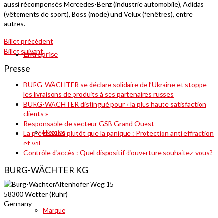
aussi récompensés Mercedes-Benz (industrie automobile), Adidas
(vêtements de sport), Boss (mode) und Velux (fenêtres), entre
autres.
Billet précédent
Billet suivant
Entreprise
Presse
BURG-WÄCHTER se déclare solidaire de l’Ukraine et stoppe
les livraisons de produits à ses partenaires russes
BURG-WÄCHTER distingué pour « la plus haute satisfaction
clients »
Responsable de secteur GSB Grand Ouest
Histoire
La prévention plutôt que la panique : Protection anti effraction
et vol
Contrôle d‘accès : Quel dispositif d‘ouverture souhaitez-vous?
BURG-WÄCHTER KG
Altenhofer Weg 15
58300 Wetter (Ruhr)
Germany
Marque