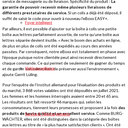
service de messagerie ou de livraison. Spécificité du produit :
La
garantie de pouvoir recevoir même plusieurs livraisons de
différents prestataires de service.
Si un colis a déjà été déposé, il
suffit de saisir le code pour ouvrir à nouveau l’eBoxx EASY+.
Foyer intelligent
Par ailleurs, il est possible d’ajouter sur la boîte à colis une petite
boîte aux lettres parfaitement assortie, de sorte qu’une boîte aux
lettres séparée devient inutile. « Avec le boom des achats en ligne,
de plus en plus de colis ont été expédiés au cours des années
passées. Par conséquent, notre eBoxx est totalement en phase avec
l’époque puisque notre clientèle peut ainsi recevoir directement
chaque commande. Ce qui permet de seulement de gagner du temps
Vidéosurveillance
et de garder son calme, mais de préserver aussi l’environnement »,
ajoute Gerrit Lüling.
Pour l’enquête de l’Institut allemand pour l’évaluation des produits et
du marché, 3 868 votes valables ont été dépouillés en juillet 2021.
Les femmes et les hommes interrogés avaient entre 20 et 65 ans.
Les résultats ont fait ressortir 46 marques qui, selon les
consommateurs, tiennent leurs promesses et proposent à la fois
des
produits de haute qualité et un excellent service
. Comme BURG-
Service & Téléchargements
WÄCHTER, elles ont été distinguées dans la catégorie des boîtes
aux lettres au titre de « la plus haute satisfaction clients ». Ont été