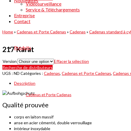
Nouveautés
Vidéosurveillance
Service & Téléchargements
Entreprise
Contact
Home
»
Cadenas et Porte Cadenas
»
Cadenas
»
Cadenas standard à cy
Produits
217 Karat
Version
Effacer la sélection
Recherche de distributeurs
UGS :
ND
Catégories :
Cadenas
,
Cadenas et Porte Cadenas
,
Cadenas s
Description
Cadenas et Porte Cadenas
Qualité prouvée
corps en laiton massif
anse en acier cémenté, double verrouillage
intérieur inoxydable