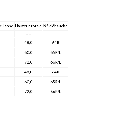
e l‘anse
Hauteur totale
N°. d’ébauche
mm
48,0
64R
60,0
65R/L
72,0
66R/L
48,0
64R
60,0
65R/L
72,0
66R/L