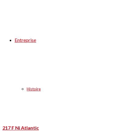
Entreprise
Histoire
217 F Ni Atlantic