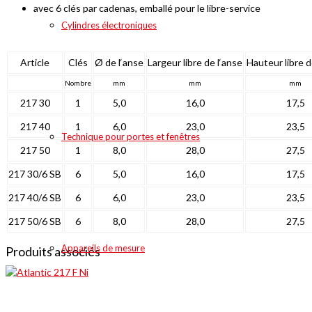
avec 6 clés par cadenas, emballé pour le libre-service
Cylindres électroniques
Article
Clés
Ø de l‘anse
Largeur libre de l‘anse
Hauteur libre d
Nombre
mm
mm
mm
217 30
1
5,0
16,0
17,5
217 40
1
6,0
23,0
23,5
Technique pour portes et fenêtres
217 50
1
8,0
28,0
27,5
217 30/6 SB
6
5,0
16,0
17,5
217 40/6 SB
6
6,0
23,0
23,5
217 50/6 SB
6
8,0
28,0
27,5
Appareils de mesure
Produits associés